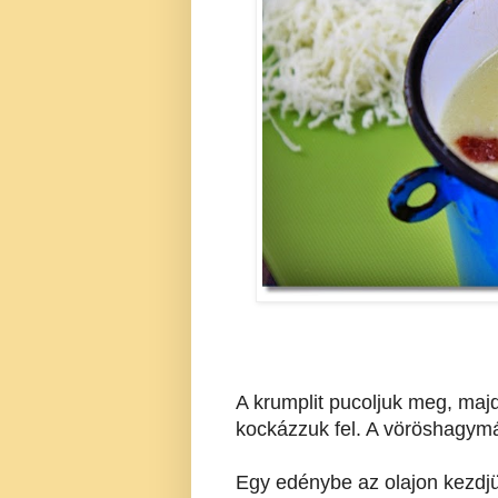
A krumplit pucoljuk meg, majd
kockázzuk fel. A vöröshagymá
Egy edénybe az olajon kezdjük