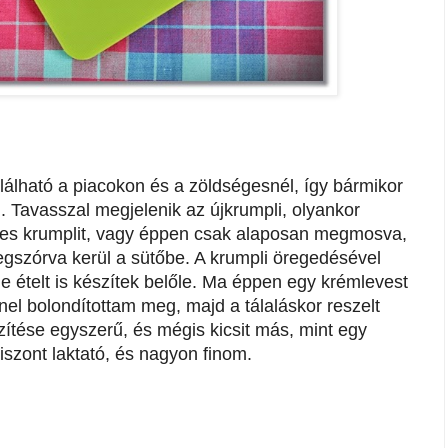
álható a piacokon és a zöldségesnél, így bármikor
. Tavasszal megjelenik az újkrumpli, olyankor
mes krumplit, vagy éppen csak alaposan megmosva,
egszórva kerül a sütőbe. A krumpli öregedésével
e ételt is készítek belőle. Ma éppen egy krémlevest
el bolondítottam meg, majd a tálaláskor reszelt
zítése egyszerű, és mégis kicsit más, mint egy
szont laktató, és nagyon finom.