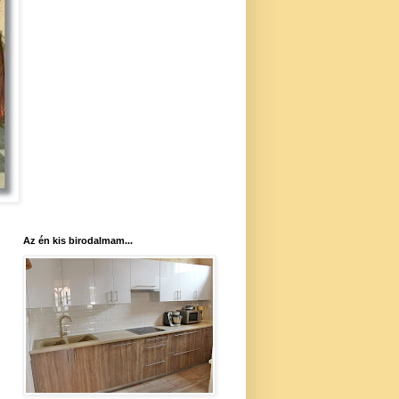
Az én kis birodalmam...