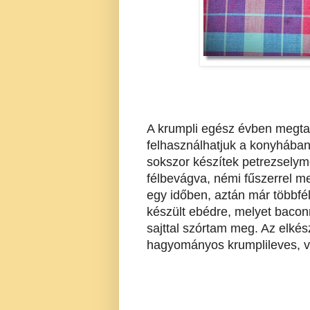
A krumpli egész évben megtal
felhasználhatjuk a konyhában
sokszor készítek petrezsely
félbevágva, némi fűszerrel m
egy időben, aztán már többfél
készült ebédre, melyet baconn
sajttal szórtam meg. Az elkés
hagyományos krumplileves, vi