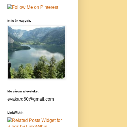
Itt is én vagyok.
Ide várom a leveleket !
evakard60@gmail.com
LinkWithin