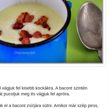
 vágjuk fel kisebb kockákra. A bacont szintén
t pucoljuk meg és vágjuk fel apróra.
 el a bacont zsírjára sütni. Amikor már szép piros,