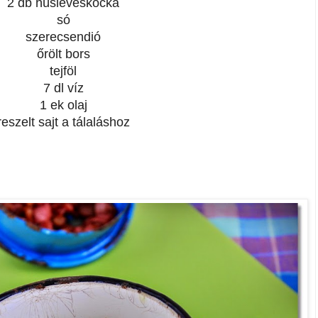
2 db húsleveskocka
só
szerecsendió
őrölt bors
tejföl
7 dl víz
1 ek olaj
reszelt sajt a tálaláshoz