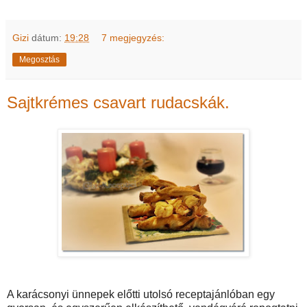
Gizi
dátum:
19:28
7 megjegyzés:
Megosztás
Sajtkrémes csavart rudacskák.
A karácsonyi ünnepek előtti utolsó receptajánlóban egy