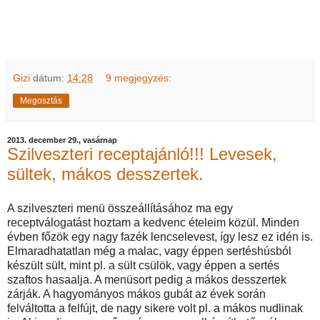
Gizi
dátum:
14:28
9 megjegyzés:
Megosztás
2013. december 29., vasárnap
Szilveszteri receptajánló!!! Levesek,
sültek, mákos desszertek.
A szilveszteri menü összeállításához ma egy
receptválogatást hoztam a kedvenc ételeim közül. Minden
évben főzök egy nagy fazék lencselevest, így lesz ez idén is.
Elmaradhatatlan még a malac, vagy éppen sertéshúsból
készült sült, mint pl. a sült csülök, vagy éppen a sertés
szaftos hasaalja. A menüsort pedig a mákos desszertek
zárják. A hagyományos mákos gubát az évek során
felváltotta a felfújt, de nagy sikere volt pl. a mákos nudlinak