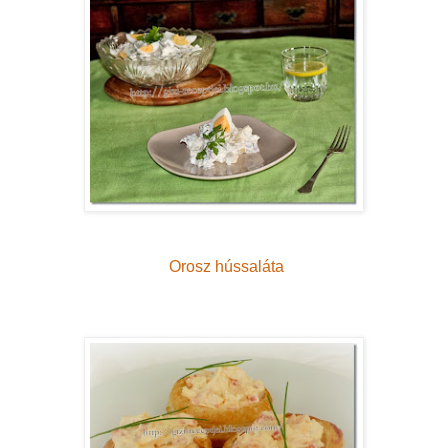
Orosz hússaláta