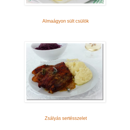
Almaágyon sült csülök
Zsályás sertésszelet