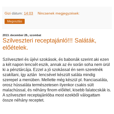
Gizi
dátum:
14:03
Nincsenek megjegyzések:
Megosztás
2013. december 28., szombat
Szilveszteri receptajánló!!! Saláták,
előételek.
Szilveszteri és újévi szokások, és babonák szerint aki ezen
a két napon lencsét eszik, annak az év során soha nem ürül
ki a pénztárcája. Ezzel a jó szokással én sem szeretnék
szakítani, így aztán lencsével készült saláta mindig
szerepel a menüben. Mellette még készül pl. franciasaláta,
orosz hússaláta természetesen ilyenkor csakis sült
malachússal, és néhány finom előétel, kisebb falatocskák is.
A szilveszteri receptajánlóba most ezekből válogattam
össze néhány receptet.