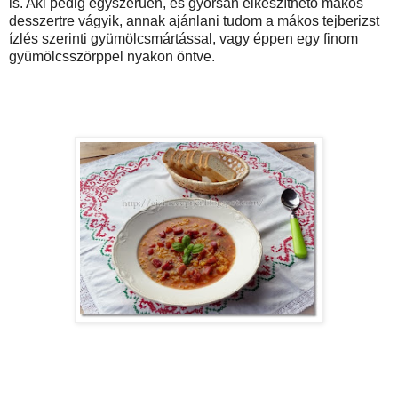
is. Aki pedig egyszerűen, és gyorsan elkészíthető mákos
desszertre vágyik, annak ajánlani tudom a mákos tejberizst
ízlés szerinti gyümölcsmártással, vagy éppen egy finom
gyümölcsszörppel nyakon öntve.