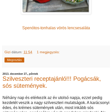
Spenótos-tonhalas vörös lencsesaláta
Gizi
dátum:
11:54
1 megjegyzés:
Megosztás
2013. december 27., péntek
Szilveszteri receptajánló!!! Pogácsák,
sós sütemények.
Néhány nap és elérkezik az év utolsó napja, ezzel pedig
kezdetét veszik a nagy szilveszteri mulatságok. A karácsonyi
édes, és krémes sütemények után, most inkább sós