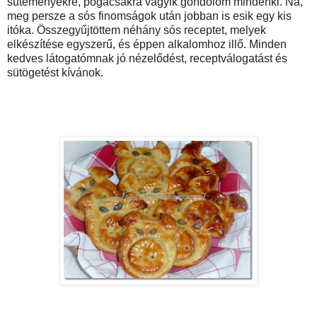
süteményekre, pogácsákra vágyik gondolom mindenki. Na,
meg persze a sós finomságok után jobban is esik egy kis
itóka. Összegyűjtöttem néhány sós receptet, melyek
elkészítése egyszerű, és éppen alkalomhoz illő. Minden
kedves látogatómnak jó nézelődést, receptválogatást és
sütögetést kívánok.