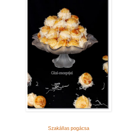
Szakállas pogácsa