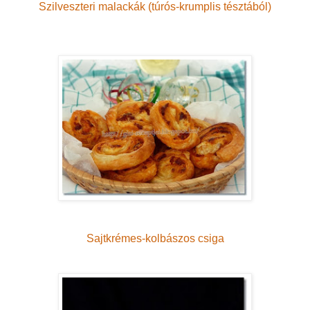
Szilveszteri malackák (túrós-krumplis tésztából)
Sajtkrémes-kolbászos csiga