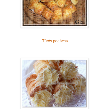
Túrós pogácsa