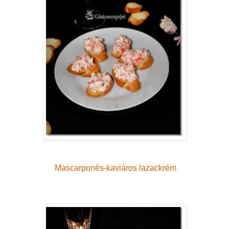
Mascarponés-kaviáros lazackrém