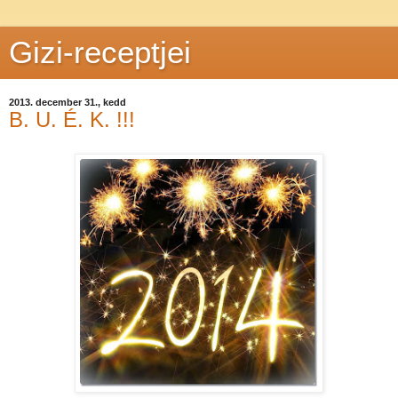
Gizi-receptjei
2013. december 31., kedd
B. U. É. K. !!!