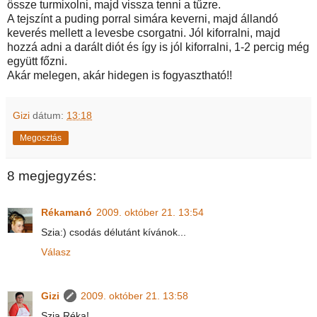
össze turmixolni, majd vissza tenni a tűzre.
A tejszínt a puding porral simára keverni, majd állandó
keverés mellett a levesbe csorgatni. Jól kiforralni, majd
hozzá adni a darált diót és így is jól kiforralni, 1-2 percig még
együtt főzni.
Akár melegen, akár hidegen is fogyasztható!!
Gizi
dátum:
13:18
Megosztás
8 megjegyzés:
Rékamanó
2009. október 21. 13:54
Szia:) csodás délutánt kívánok...
Válasz
Gizi
2009. október 21. 13:58
Szia Réka!