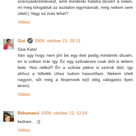
szárnyaskrémlevest, amit mindenki halálra dicsért a neten,
mi meg tologattuk az asztalon egymásnak, még nekem sem
ízlett:( Vagy ez más lehet?
Válasz
Gizi
2009. október 21. 20:21
Szia Kata!
Van úgy hogy nem jön be egy étel pedig mindenki dicséri,
én is voltam már így. Ez egy szilvaleves csak diót is tettem
bele. Hús nélkül!! Én a szilvás pitére is szórok diót, így
ahhoz a töltelék ízhez tudom hasonlítani. Nekem ízlett
nagyon, sőt még a férjemnek is(ő elég válogatós ilyen
téren).
Válasz
Rékamanó
2009. október 22. 12:04
kedves....:))
Válasz