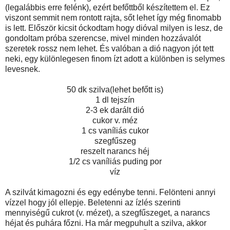
(legalábbis erre felénk), ezért befőttből készítettem el. Ez
viszont semmit nem rontott rajta, sőt lehet így még finomabb
is lett. Először kicsit óckodtam hogy dióval milyen is lesz, de
gondoltam próba szerencse, mivel minden hozzávalót
szeretek rossz nem lehet. És valóban a dió nagyon jót tett
neki, egy különlegesen finom ízt adott a különben is selymes
levesnek.
50 dk szilva(lehet befőtt is)
1 dl tejszín
2-3 ek darált dió
cukor v. méz
1 cs vaníliás cukor
szegfűszeg
reszelt narancs héj
1/2 cs vaníliás puding por
víz
A szilvát kimagozni és egy edénybe tenni. Felönteni annyi
vízzel hogy jól ellepje. Beletenni az ízlés szerinti
mennyiségű cukrot (v. mézet), a szegfűszeget, a narancs
héjat és puhára főzni. Ha már megpuhult a szilva, akkor